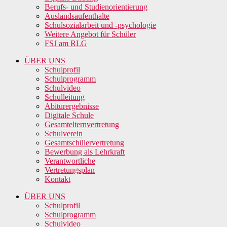
Berufs- und Studienorientierung
Auslandsaufenthalte
Schulsozialarbeit und -psychologie
Weitere Angebot für Schüler
FSJ am RLG
ÜBER UNS
Schulprofil
Schulprogramm
Schulvideo
Schulleitung
Abiturergebnisse
Digitale Schule
Gesamtelternvertretung
Schulverein
Gesamtschülervertretung
Bewerbung als Lehrkraft
Verantwortliche
Vertretungsplan
Kontakt
ÜBER UNS
Schulprofil
Schulprogramm
Schulvideo