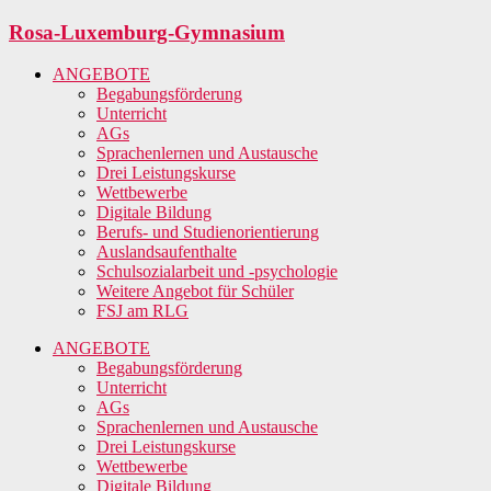
Zum
Rosa-Luxemburg-Gymnasium
Inhalt
springen
ANGEBOTE
Begabungsförderung
Unterricht
AGs
Sprachenlernen und Austausche
Drei Leistungskurse
Wettbewerbe
Digitale Bildung
Berufs- und Studienorientierung
Auslandsaufenthalte
Schulsozialarbeit und -psychologie
Weitere Angebot für Schüler
FSJ am RLG
ANGEBOTE
Begabungsförderung
Unterricht
AGs
Sprachenlernen und Austausche
Drei Leistungskurse
Wettbewerbe
Digitale Bildung