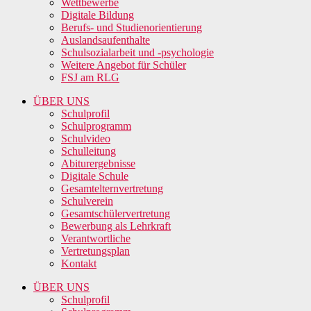
Wettbewerbe
Digitale Bildung
Berufs- und Studienorientierung
Auslandsaufenthalte
Schulsozialarbeit und -psychologie
Weitere Angebot für Schüler
FSJ am RLG
ÜBER UNS
Schulprofil
Schulprogramm
Schulvideo
Schulleitung
Abiturergebnisse
Digitale Schule
Gesamtelternvertretung
Schulverein
Gesamtschülervertretung
Bewerbung als Lehrkraft
Verantwortliche
Vertretungsplan
Kontakt
ÜBER UNS
Schulprofil