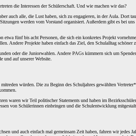
treten die Interessen der Schülerschaft. Und wie machen wir das?
ber auch alle, die Lust haben, sich zu engagieren, in der Aula. Dort t
Sitzungen werden vom Vorstand organisiert. Außerdem gibt es bei uns 
on etwa fünf bis acht Personen, die sich ein konkretes Projekt vorneh
llen. Andere Projekte haben einfach das Ziel, den Schulalltag schöner
-Runden oder die Juniorwahlen. Andere PAGs kümmern sich um Spendena
le und auf unserer Website.
n mitreden würden. Die zu Beginn des Schuljahres gewählten Vertrete
bekommen.
Jahren waren wir Teil politischer Statements und haben im Bezirkssch
essen von Schülerinnen einbringen und die Schulentwicklung mitgestalt
achsen und auch einfach mal gemeinsam Zeit haben, fahren wir jedes