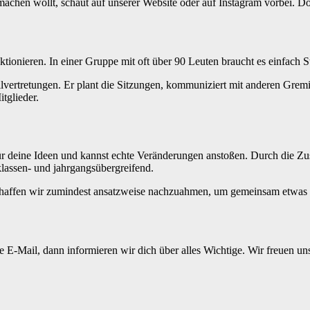
 machen wollt, schaut auf unserer Website oder auf Instagram vorbei. D
nieren. In einer Gruppe mit oft über 90 Leuten braucht es einfach Str
vertretungen. Er plant die Sitzungen, kommuniziert mit anderen Gremien
tglieder.
r deine Ideen und kannst echte Veränderungen anstoßen. Durch die Zus
klassen- und jahrgangsübergreifend.
 schaffen wir zumindest ansatzweise nachzuahmen, um gemeinsam etwas 
 E-Mail, dann informieren wir dich über alles Wichtige. Wir freuen uns