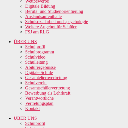
Wettbewerbe
Digitale Bildung
Berufs- und Studienorientierung
Auslandsaufenthalte
Schulsozialarbeit und -psychologie
Weitere Angebot für Schüler
FSJ am RLG
ÜBER UNS
Schulprofil
Schulprogramm
Schulvideo
Schulleitung
Abiturergebnisse
Digitale Schule
Gesamtelternvertretung
Schulverein
Gesamtschülervertretung
Bewerbung als Lehrkraft
Verantwortliche
Vertretungsplan
Kontakt
ÜBER UNS
Schulprofil