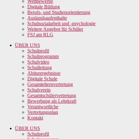
Wettbewerbe
Digitale Bildung
Berufs- und Studienorientierung
Auslandsaufenthalte
Schulsozialarbeit und -psychologie
Weitere Angebot für Schüler
FSJ am RLG
ÜBER UNS
Schulprofil
Schulprogramm
Schulvideo
Schulleitung
Abiturergebnisse
Digitale Schule
Gesamtelternvertretung
Schulverein
Gesamtschülervertretung
Bewerbung als Lehrkraft
Verantwortliche
Vertretungsplan
Kontakt
ÜBER UNS
Schulprofil