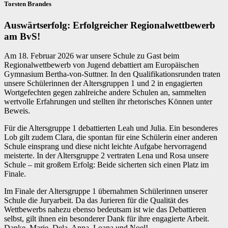
Torsten Brandes
Auswärtserfolg: Erfolgreicher Regionalwettbewerb
am BvS!
Am 18. Februar 2026 war unsere Schule zu Gast beim
Regionalwettbewerb von Jugend debattiert am Europäischen
Gymnasium Bertha-von-Suttner. In den Qualifikationsrunden traten
unsere Schülerinnen der Altersgruppen 1 und 2 in engagierten
Wortgefechten gegen zahlreiche andere Schulen an, sammelten
wertvolle Erfahrungen und stellten ihr rhetorisches Können unter
Beweis.
Für die Altersgruppe 1 debattierten Leah und Julia. Ein besonderes
Lob gilt zudem Clara, die spontan für eine Schülerin einer anderen
Schule einsprang und diese nicht leichte Aufgabe hervorragend
meisterte. In der Altersgruppe 2 vertraten Lena und Rosa unsere
Schule – mit großem Erfolg: Beide sicherten sich einen Platz im
Finale.
Im Finale der Altersgruppe 1 übernahmen Schülerinnen unserer
Schule die Juryarbeit. Da das Jurieren für die Qualität des
Wettbewerbs nahezu ebenso bedeutsam ist wie das Debattieren
selbst, gilt ihnen ein besonderer Dank für ihre engagierte Arbeit.
Danke, Marie, Dela, Anna, Loana und Noel!