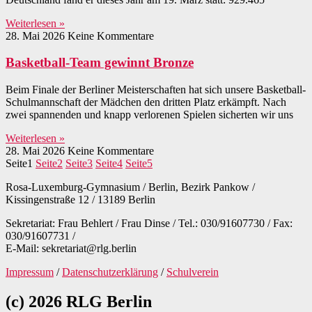
Weiterlesen »
28. Mai 2026
Keine Kommentare
Basketball-Team gewinnt Bronze
Beim Finale der Berliner Meisterschaften hat sich unsere Basketball-
Schulmannschaft der Mädchen den dritten Platz erkämpft. Nach
zwei spannenden und knapp verlorenen Spielen sicherten wir uns
Weiterlesen »
28. Mai 2026
Keine Kommentare
Seite
1
Seite
2
Seite
3
Seite
4
Seite
5
Rosa-Luxemburg-Gymnasium / Berlin, Bezirk Pankow /
Kissingenstraße 12 / 13189 Berlin
Sekretariat: Frau Behlert / Frau Dinse / Tel.: 030/91607730 / Fax:
030/91607731 /
E-Mail: sekretariat@rlg.berlin
Impressum
/
Datenschutzerklärung
/
Schulverein
(c) 2026 RLG Berlin