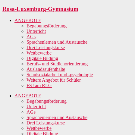
Zum
Rosa-Luxemburg-Gymnasium
Inhalt
springen
ANGEBOTE
Begabungsförderung
Unterricht
AGs
Sprachenlernen und Austausche
Drei Leistungskurse
Wettbewerbe
Digitale Bildung
Berufs- und Studienorientierung
Auslandsaufenthalte
Schulsozialarbeit und -psychologie
Weitere Angebot für Schüler
FSJ am RLG
ANGEBOTE
Begabungsförderung
Unterricht
AGs
Sprachenlernen und Austausche
Drei Leistungskurse
Wettbewerbe
Digitale Bildung