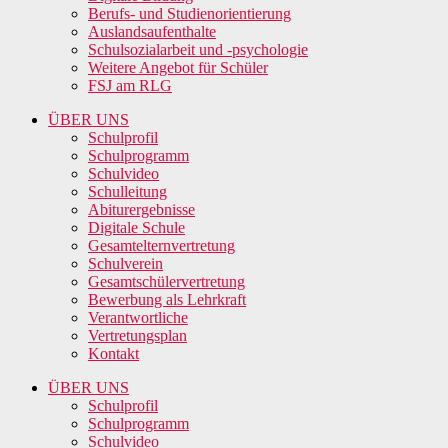
Berufs- und Studienorientierung
Auslandsaufenthalte
Schulsozialarbeit und -psychologie
Weitere Angebot für Schüler
FSJ am RLG
ÜBER UNS
Schulprofil
Schulprogramm
Schulvideo
Schulleitung
Abiturergebnisse
Digitale Schule
Gesamtelternvertretung
Schulverein
Gesamtschülervertretung
Bewerbung als Lehrkraft
Verantwortliche
Vertretungsplan
Kontakt
ÜBER UNS
Schulprofil
Schulprogramm
Schulvideo