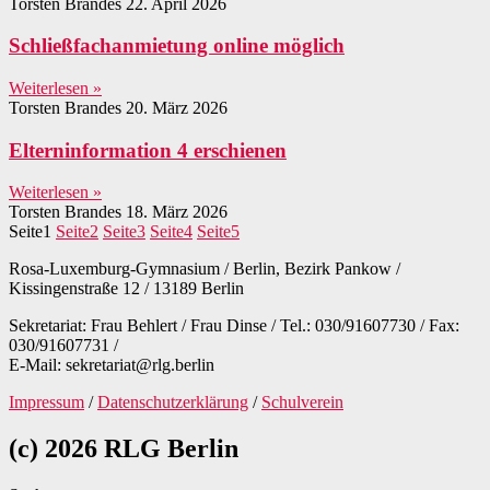
Torsten Brandes
22. April 2026
Schließfachanmietung online möglich
Weiterlesen »
Torsten Brandes
20. März 2026
Elterninformation 4 erschienen
Weiterlesen »
Torsten Brandes
18. März 2026
Seite
1
Seite
2
Seite
3
Seite
4
Seite
5
Rosa-Luxemburg-Gymnasium / Berlin, Bezirk Pankow /
Kissingenstraße 12 / 13189 Berlin
Sekretariat: Frau Behlert / Frau Dinse / Tel.: 030/91607730 / Fax:
030/91607731 /
E-Mail: sekretariat@rlg.berlin
Impressum
/
Datenschutzerklärung
/
Schulverein
(c) 2026 RLG Berlin