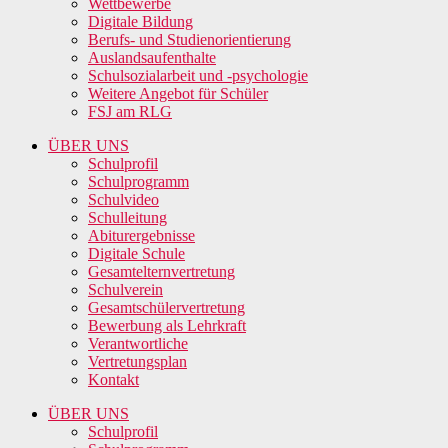
Wettbewerbe
Digitale Bildung
Berufs- und Studienorientierung
Auslandsaufenthalte
Schulsozialarbeit und -psychologie
Weitere Angebot für Schüler
FSJ am RLG
ÜBER UNS
Schulprofil
Schulprogramm
Schulvideo
Schulleitung
Abiturergebnisse
Digitale Schule
Gesamtelternvertretung
Schulverein
Gesamtschülervertretung
Bewerbung als Lehrkraft
Verantwortliche
Vertretungsplan
Kontakt
ÜBER UNS
Schulprofil