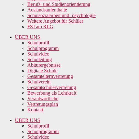
Berufs- und Studienorientierung
Auslandsaufenthalte
Schulsozialarbeit und -psychologie
Weitere Angebot für Schüler
FSJ am RLG
ÜBER UNS
Schulprofil
Schulprogramm
Schulvideo
Schulleitung
Abiturergebnisse
Digitale Schule
Gesamtelternvertretung
Schulverein
Gesamtschülervertretung
Bewerbung als Lehrkraft
Verantwortliche
Vertretungsplan
Kontakt
ÜBER UNS
Schulprofil
Schulprogramm
Schulvideo