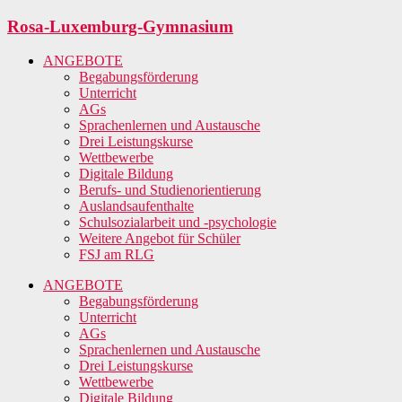
Zum
Rosa-Luxemburg-Gymnasium
Inhalt
springen
ANGEBOTE
Begabungsförderung
Unterricht
AGs
Sprachenlernen und Austausche
Drei Leistungskurse
Wettbewerbe
Digitale Bildung
Berufs- und Studienorientierung
Auslandsaufenthalte
Schulsozialarbeit und -psychologie
Weitere Angebot für Schüler
FSJ am RLG
ANGEBOTE
Begabungsförderung
Unterricht
AGs
Sprachenlernen und Austausche
Drei Leistungskurse
Wettbewerbe
Digitale Bildung