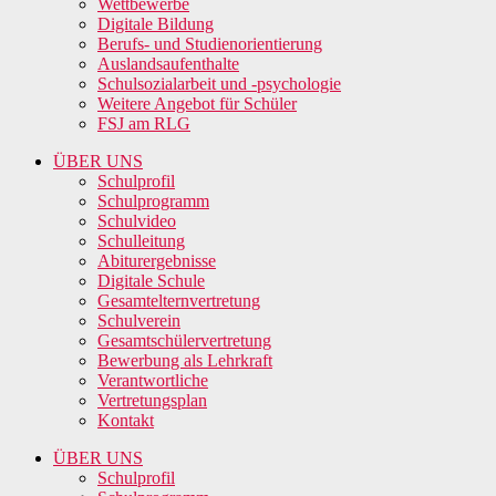
Wettbewerbe
Digitale Bildung
Berufs- und Studienorientierung
Auslandsaufenthalte
Schulsozialarbeit und -psychologie
Weitere Angebot für Schüler
FSJ am RLG
ÜBER UNS
Schulprofil
Schulprogramm
Schulvideo
Schulleitung
Abiturergebnisse
Digitale Schule
Gesamtelternvertretung
Schulverein
Gesamtschülervertretung
Bewerbung als Lehrkraft
Verantwortliche
Vertretungsplan
Kontakt
ÜBER UNS
Schulprofil