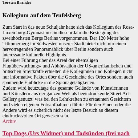
Torsten Brandes
Kollegium auf dem Teufelsberg
Zum Start in das neue Schuljahr hatte sich das Kollegium des Rosa-
Luxemburg-Gymnasiums in diesem Jahr die Besteigung des
zweithöchsten Bergs Berlins vorgenommen. Der 120 Meter hohe
Trümmerberg im Südwesten unserer Stadt bietet nicht nur einen
hervorragenden Panoramablick über Berlin sondern auch
interessante kulturelle Highlights.
Bei einer Führung über das Areal der ehemaligen
Flugüberwachungs- und Abhörstation der US-amerikanischen und
britischen Streitkräfte erhielten die Kolleginnen und Kollegen nicht
nur informative Fakten über die Geschichte des Ortes sondern auch
spannende Einblicke in die Spionagetätigkeiten.
Zudem wird heutzutage das gesamte Gelände von Künstlerinnen
und Künstlern aus der ganzen Welt als beeindruckende Street Art
Gallery genutzt, was bei den Lehrkräften zu erstaunten Gesichtern
und vielen eigenen Fotoaufnahmen führte. Für den Einen oder die
Andere wird es sicherlich nicht der letzte Besuch an diesem
eindrucksvollen Ort gewesen sein.
Archiv
Top Dogs (Urs Widmer) und Todsünden (frei nach