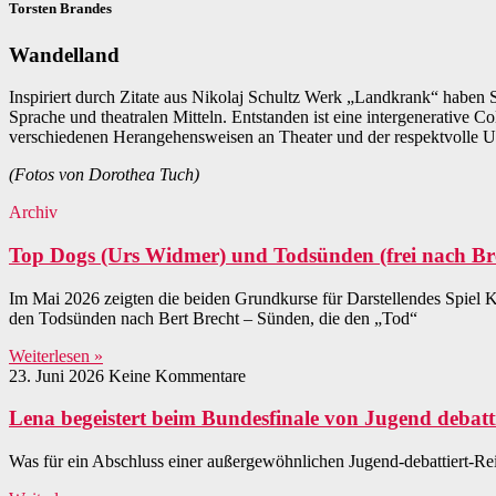
Torsten Brandes
Wandelland
Inspiriert durch Zitate aus Nikolaj Schultz Werk „Landkrank“ haben 
Sprache und theatralen Mitteln. Entstanden ist eine intergenerativ
verschiedenen Herangehensweisen an Theater und der respektvolle Um
(Fotos von Dorothea Tuch)
Archiv
Top Dogs (Urs Widmer) und Todsünden (frei nach Bre
Im Mai 2026 zeigten die beiden Grundkurse für Darstellendes Spiel 
den Todsünden nach Bert Brecht – Sünden, die den „Tod“
Weiterlesen »
23. Juni 2026
Keine Kommentare
Lena begeistert beim Bundesfinale von Jugend debatt
Was für ein Abschluss einer außergewöhnlichen Jugend-debattiert-Reis