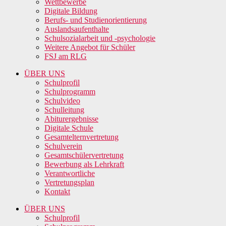
Wettbewerbe
Digitale Bildung
Berufs- und Studienorientierung
Auslandsaufenthalte
Schulsozialarbeit und -psychologie
Weitere Angebot für Schüler
FSJ am RLG
ÜBER UNS
Schulprofil
Schulprogramm
Schulvideo
Schulleitung
Abiturergebnisse
Digitale Schule
Gesamtelternvertretung
Schulverein
Gesamtschülervertretung
Bewerbung als Lehrkraft
Verantwortliche
Vertretungsplan
Kontakt
ÜBER UNS
Schulprofil