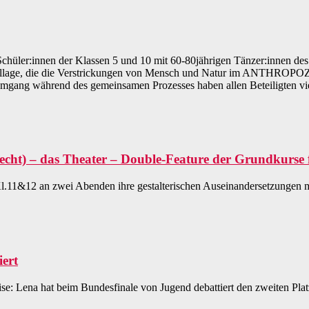
Schüler:innen der Klassen 5 und 10 mit 60-80jährigen Tänzer:innen de
e Collage, die die Verstrickungen von Mensch und Natur im ANTHROPOZÄ
gang während des gemeinsamen Prozesses haben allen Beteiligten viel
cht) – das Theater – Double-Feature der Grundkurse f
Kl.11&12 an zwei Abenden ihre gestalterischen Auseinandersetzungen 
iert
e: Lena hat beim Bundesfinale von Jugend debattiert den zweiten Platz 