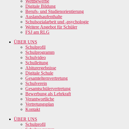
Wettbewerbe
Digitale Bildung
Berufs- und Studienorientierung
Auslandsaufenthalte
Schulsozialarbeit und -psychologie
Weitere Angebot für Schüler
FSJ am RLG
ÜBER UNS
Schulprofil
Schulprogramm
Schulvideo
Schulleitung
Abiturergebnisse
Digitale Schule
Gesamtelternvertretung
Schulverein
Gesamtschülervertretung
Bewerbung als Lehrkraft
Verantwortliche
Vertretungsplan
Kontakt
ÜBER UNS
Schulprofil