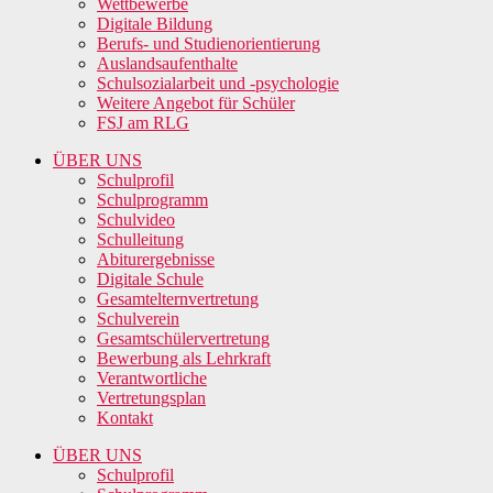
Wettbewerbe
Digitale Bildung
Berufs- und Studienorientierung
Auslandsaufenthalte
Schulsozialarbeit und -psychologie
Weitere Angebot für Schüler
FSJ am RLG
ÜBER UNS
Schulprofil
Schulprogramm
Schulvideo
Schulleitung
Abiturergebnisse
Digitale Schule
Gesamtelternvertretung
Schulverein
Gesamtschülervertretung
Bewerbung als Lehrkraft
Verantwortliche
Vertretungsplan
Kontakt
ÜBER UNS
Schulprofil