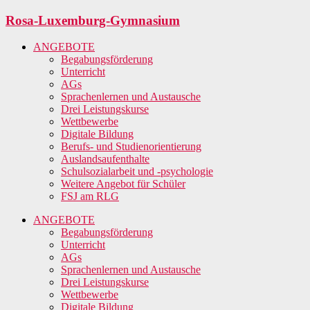
Zum
Rosa-Luxemburg-Gymnasium
Inhalt
springen
ANGEBOTE
Begabungsförderung
Unterricht
AGs
Sprachenlernen und Austausche
Drei Leistungskurse
Wettbewerbe
Digitale Bildung
Berufs- und Studienorientierung
Auslandsaufenthalte
Schulsozialarbeit und -psychologie
Weitere Angebot für Schüler
FSJ am RLG
ANGEBOTE
Begabungsförderung
Unterricht
AGs
Sprachenlernen und Austausche
Drei Leistungskurse
Wettbewerbe
Digitale Bildung