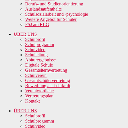
Berufs- und Studienorientierung
Auslandsaufenthalte
Schulsozialarbeit und -psychologie
Weitere Angebot für Schüler
FSJ am RLG
ÜBER UNS
Schulprofil
Schulprogramm
Schulvideo
Schulleitung
Abiturergebnisse
Digitale Schule
Gesamtelternvertretung
Schulverein
Gesamtschülervertretung
Bewerbung als Lehrkraft
Verantwortliche
Vertretungsplan
Kontakt
ÜBER UNS
Schulprofil
Schulprogramm
Schulvideo