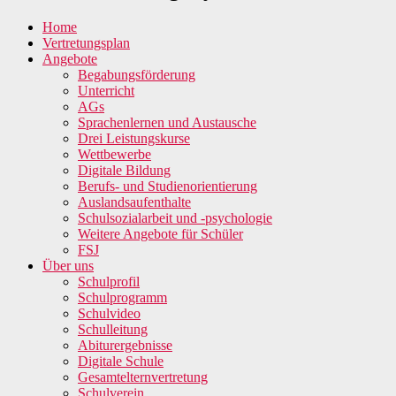
Home
Vertretungsplan
Angebote
Begabungsförderung
Unterricht
AGs
Sprachenlernen und Austausche
Drei Leistungskurse
Wettbewerbe
Digitale Bildung
Berufs- und Studienorientierung
Auslandsaufenthalte
Schulsozialarbeit und -psychologie
Weitere Angebote für Schüler
FSJ
Über uns
Schulprofil
Schulprogramm
Schulvideo
Schulleitung
Abiturergebnisse
Digitale Schule
Gesamtelternvertretung
Schulverein