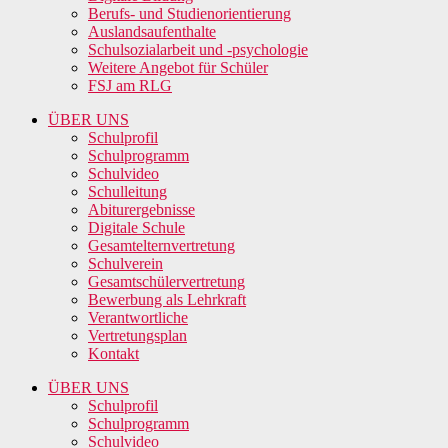
Berufs- und Studienorientierung
Auslandsaufenthalte
Schulsozialarbeit und -psychologie
Weitere Angebot für Schüler
FSJ am RLG
ÜBER UNS
Schulprofil
Schulprogramm
Schulvideo
Schulleitung
Abiturergebnisse
Digitale Schule
Gesamtelternvertretung
Schulverein
Gesamtschülervertretung
Bewerbung als Lehrkraft
Verantwortliche
Vertretungsplan
Kontakt
ÜBER UNS
Schulprofil
Schulprogramm
Schulvideo