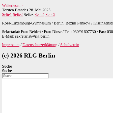
Weiterlesen »
Torsten Brandes
28. Mai 2025
Seite
1
Seite
2
Seite
3
Seite
4
Seite
5
Rosa-Luxemburg-Gymnasium / Berlin, Bezirk Pankow / Kissingenstra
Sekretariat: Frau Behlert / Frau Dinse / Tel.: 030/91607730 / Fax: 03
E-Mail: sekretariat@rlg.berlin
Impressum
/
Datenschutzerklärung
/
Schulverein
(c) 2026 RLG Berlin
Suche
Suche