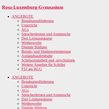
Zum
Rosa-Luxemburg-Gymnasium
Inhalt
springen
ANGEBOTE
Begabungsförderung
Unterricht
AGs
Sprachenlernen und Austausche
Drei Leistungskurse
Wettbewerbe
Digitale Bildung
Berufs- und Studienorientierung
Auslandsaufenthalte
Schulsozialarbeit und -psychologie
Weitere Angebot für Schüler
FSJ am RLG
ANGEBOTE
Begabungsförderung
Unterricht
AGs
Sprachenlernen und Austausche
Drei Leistungskurse
Wettbewerbe
Digitale Bildung