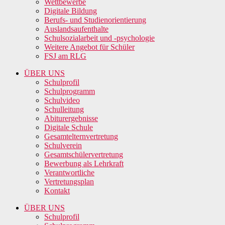
Wettbewerbe
Digitale Bildung
Berufs- und Studienorientierung
Auslandsaufenthalte
Schulsozialarbeit und -psychologie
Weitere Angebot für Schüler
FSJ am RLG
ÜBER UNS
Schulprofil
Schulprogramm
Schulvideo
Schulleitung
Abiturergebnisse
Digitale Schule
Gesamtelternvertretung
Schulverein
Gesamtschülervertretung
Bewerbung als Lehrkraft
Verantwortliche
Vertretungsplan
Kontakt
ÜBER UNS
Schulprofil