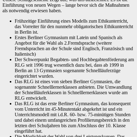
Einführung von neuen Wegen – lange bevor sich die Maßnahmen
als notwendig erwiesen haben.
Frühzeitige Einführung eines Modells zum Ethikunterricht,
das Vorreiter für den nunmehr obligatorischen Ethikunterricht
in Berlin ist.
Erstes Berliner Gymnasium mit Latein und Spanisch als
Angebot für die Wahl als 2.Fremdsprache (weitere
Fremdsprachen an der Schule sind Englisch, Französisch und
Italienisch)
Der Schwerpunkt Begabten- und Hochbegabtenförderung am
RLG seit 1996 trug wesentlich dazu bei, dass ab 1999 in
Berlin an 13 Gymnasien sogenannte Schnellläuferzüge
eingerichtet wurden.
Das RLG ist eines von sieben Berliner Gymnasien, die
sogenannte Schnelllernerklassen anbieten. Die Umwandlung
der Schnellläuferklassen in Schnelllernerklassen wurde am
RLG entwickelt.
Das RLG ist das erste Berliner Gymnasium, das konsequent
vom Unterricht im 45-Minutentakt abgekehrt ist und ein
Unterrichtsmodell mit i.d.R. 60- bzw. 75-minütigen Stunden
und dabei einem umfangreichen Profilierungsbereich in den
letzten drei Schuljahren bis zum Abschluss der 10. Klasse
eingeführt hat.
Die Möglichkeit der Wahl von drei Leistungskursen. Das