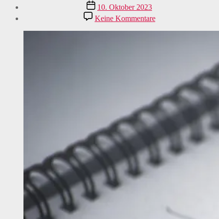
Veröffentlichungsdatum
10. Oktober 2023
zu
Keine Kommentare
Innovator
RLG