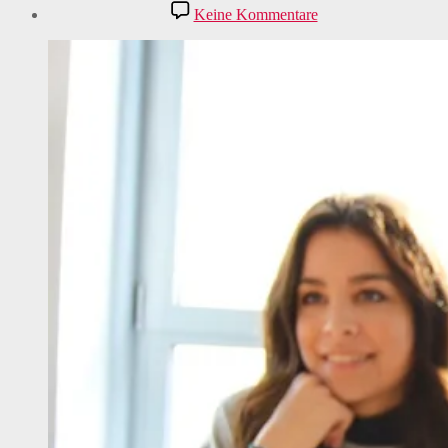
zu
Keine Kommentare
Sprachenlernen
und
Austausche