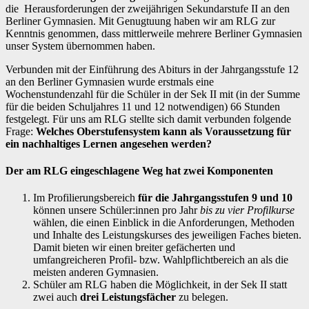
die Herausforderungen der zweijährigen Sekundarstufe II an den
Berliner Gymnasien. Mit Genugtuung haben wir am RLG zur
Kenntnis genommen, dass mittlerweile mehrere Berliner Gymnasien
unser System übernommen haben.
Verbunden mit der Einführung des Abiturs in der Jahrgangsstufe 12
an den Berliner Gymnasien wurde erstmals eine
Wochenstundenzahl für die Schüler in der Sek II mit (in der Summe
für die beiden Schuljahres 11 und 12 notwendigen) 66 Stunden
festgelegt. Für uns am RLG stellte sich damit verbunden folgende
Frage:
Welches Oberstufensystem kann als Voraussetzung für
ein nachhaltiges Lernen angesehen werden?
Der am RLG eingeschlagene Weg hat
zwei Komponenten
Im Profilierungsbereich
für die Jahrgangsstufen 9 und 10
können unsere Schüler:innen pro Jahr
bis zu vier Profilkurse
wählen, die einen Einblick in die Anforderungen, Methoden
und Inhalte des Leistungskurses des jeweiligen Faches bieten.
Damit bieten wir einen breiter gefächerten und
umfangreicheren Profil- bzw. Wahlpflichtbereich an als die
meisten anderen Gymnasien.
Schüler am RLG haben die Möglichkeit, in der Sek II statt
zwei auch
drei Leistungsfächer
zu belegen.