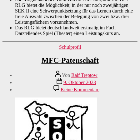
RLG bietet die Möglichkeit, in der nur noch zweijährigen
SEK II eine Schwerpunktsetzung für das Lernen durch eine
freie Auswahl zwischen der Belegung von zwei bzw. drei
Leistungsfächern vorzunehmen.
Das RLG bietet deutschlandweit erstmalig im Fach
Darstellendes Spiel (Theater) einen Leistungskurs an.
Kategorien
Schulprofil
MFC-Patenschaft
Beitragsautor
Von
Ralf Treptow
Veröffentlichungsdatum
9. Oktober 2023
zu
Keine Kommentare
MFC-
Patenschaft