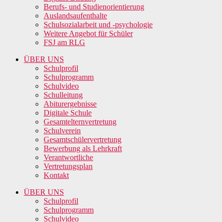
Berufs- und Studienorientierung
Auslandsaufenthalte
Schulsozialarbeit und -psychologie
Weitere Angebot für Schüler
FSJ am RLG
ÜBER UNS
Schulprofil
Schulprogramm
Schulvideo
Schulleitung
Abiturergebnisse
Digitale Schule
Gesamtelternvertretung
Schulverein
Gesamtschülervertretung
Bewerbung als Lehrkraft
Verantwortliche
Vertretungsplan
Kontakt
ÜBER UNS
Schulprofil
Schulprogramm
Schulvideo