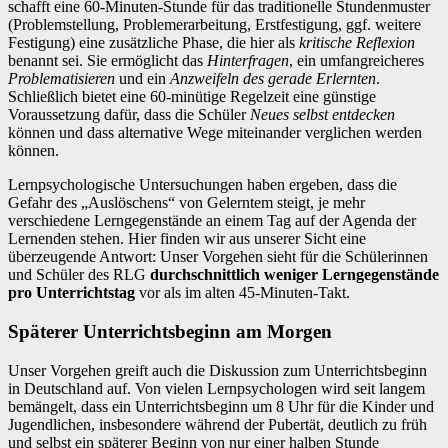
schafft eine 60-Minuten-Stunde für das traditionelle Stundenmuster
(Problemstellung, Problemerarbeitung, Erstfestigung, ggf. weitere
Festigung) eine zusätzliche Phase, die hier als
kritische Reflexion
benannt sei. Sie ermöglicht das
Hinterfragen
, ein umfangreicheres
Problematisieren
und ein
Anzweifeln des gerade Erlernten
.
Schließlich bietet eine 60-minütige Regelzeit eine günstige
Voraussetzung dafür, dass die Schüler
Neues selbst entdecken
können und dass alternative Wege miteinander verglichen werden
können.
Lernpsychologische Untersuchungen haben ergeben, dass die
Gefahr des „Auslöschens“ von Gelerntem steigt, je mehr
verschiedene Lerngegenstände an einem Tag auf der Agenda der
Lernenden stehen. Hier finden wir aus unserer Sicht eine
überzeugende Antwort: Unser Vorgehen sieht für die Schülerinnen
und Schüler des RLG
durchschnittlich weniger Lerngegenstände
pro Unterrichtstag
vor als im alten 45-Minuten-Takt.
Späterer Unterrichtsbeginn am Morgen
Unser Vorgehen greift auch die Diskussion zum Unterrichtsbeginn
in Deutschland auf. Von vielen Lernpsychologen wird seit langem
bemängelt, dass ein Unterrichtsbeginn um 8 Uhr für die Kinder und
Jugendlichen, insbesondere während der Pubertät, deutlich zu früh
und selbst ein späterer Beginn von nur einer halben Stunde