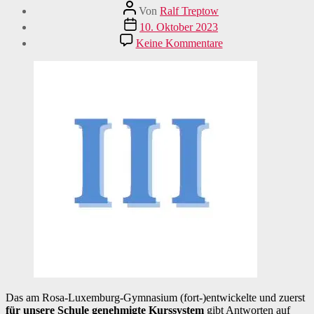
Beitragsautor
Von
Ralf Treptow
Veröffentlichungsdatum
10. Oktober 2023
zu
Keine Kommentare
Drei
Leistungskurse
–
mehr
Wahlmöglichkeiten
in
der
Sekundarstufe
II
Das am Rosa-Luxemburg-Gymnasium (fort-)entwickelte und zuerst
für unsere Schule genehmigte Kurssystem
gibt Antworten auf