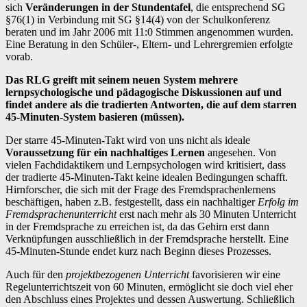
sich
Veränderungen in der Stundentafel
, die entsprechend SG
§76(1) in Verbindung mit SG §14(4) von der Schulkonferenz
beraten und im Jahr 2006 mit 11:0 Stimmen angenommen wurden.
Eine Beratung in den Schüler-, Eltern- und Lehrergremien erfolgte
vorab.
Das RLG greift mit seinem neuen System mehrere
lernpsychologische und pädagogische Diskussionen auf und
findet andere als die tradierten Antworten, die auf dem starren
45-Minuten-System basieren (müssen).
Der starre 45-Minuten-Takt wird von uns nicht als ideale
Voraussetzung für ein nachhaltiges Lernen
angesehen. Von
vielen Fachdidaktikern und Lernpsychologen wird kritisiert, dass
der tradierte 45-Minuten-Takt keine idealen Bedingungen schafft.
Hirnforscher, die sich mit der Frage des Fremdsprachenlernens
beschäftigen, haben z.B. festgestellt, dass ein nachhaltiger
Erfolg im
Fremdsprachenunterricht
erst nach mehr als 30 Minuten Unterricht
in der Fremdsprache zu erreichen ist, da das Gehirn erst dann
Verknüpfungen ausschließlich in der Fremdsprache herstellt. Eine
45-Minuten-Stunde endet kurz nach Beginn dieses Prozesses.
Auch für den
projektbezogenen Unterricht
favorisieren wir eine
Regelunterrichtszeit von 60 Minuten, ermöglicht sie doch viel eher
den Abschluss eines Projektes und dessen Auswertung. Schließlich