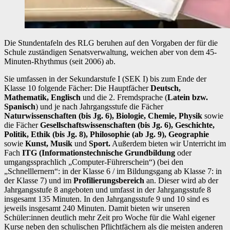
Die Stundentafeln des RLG beruhen auf den Vorgaben der für die
Schule zuständigen Senatsverwaltung, weichen aber von dem 45-
Minuten-Rhythmus (seit 2006) ab.
Sie umfassen in der Sekundarstufe I (SEK I) bis zum Ende der
Klasse 10 folgende Fächer: Die Hauptfächer
Deutsch,
Mathematik, Englisch
und die 2. Fremdsprache (
Latein bzw.
Spanisch
) und je nach Jahrgangsstufe die Fächer
Naturwissenschaften (bis Jg. 6), Biologie, Chemie, Physik
sowie
die Fächer
Gesellschaftswissenschaften (bis Jg. 6),
Geschichte,
Politik, Ethik (bis Jg. 8), Philosophie (ab Jg. 9), Geographie
sowie
Kunst, Musik
und
Sport.
Außerdem bieten wir Unterricht im
Fach
ITG (Informationstechnische Grundbildung
oder
umgangssprachlich „Computer-Führerschein“) (bei den
„Schnelllernern“: in der Klasse 6 / im Bildungsgang ab Klasse 7: in
der Klasse 7) und im
Profilierungsbereich
an. Dieser wird ab der
Jahrgangsstufe 8 angeboten und umfasst in der Jahrgangsstufe 8
insgesamt 135 Minuten. In den Jahrgangsstufe 9 und 10 sind es
jeweils insgesamt 240 Minuten. Damit bieten wir unseren
Schüler:innen deutlich mehr Zeit pro Woche für die Wahl eigener
Kurse neben den schulischen Pflichtfächern als die meisten anderen