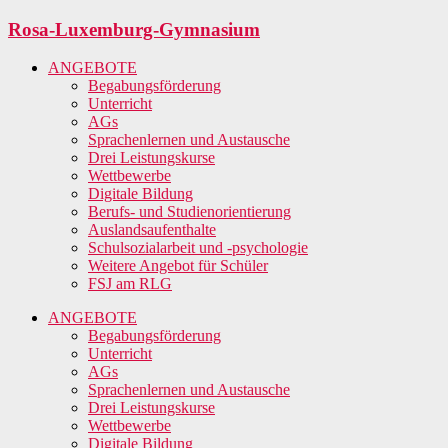
Zum
Rosa-Luxemburg-Gymnasium
Inhalt
springen
ANGEBOTE
Begabungsförderung
Unterricht
AGs
Sprachenlernen und Austausche
Drei Leistungskurse
Wettbewerbe
Digitale Bildung
Berufs- und Studienorientierung
Auslandsaufenthalte
Schulsozialarbeit und -psychologie
Weitere Angebot für Schüler
FSJ am RLG
ANGEBOTE
Begabungsförderung
Unterricht
AGs
Sprachenlernen und Austausche
Drei Leistungskurse
Wettbewerbe
Digitale Bildung