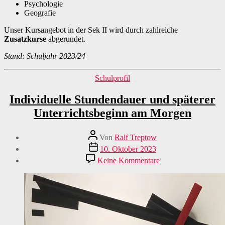
Psychologie
Geografie
Unser Kursangebot in der Sek II wird durch zahlreiche
Zusatzkurse
abgerundet.
Stand: Schuljahr 2023/24
Kategorien
Schulprofil
Individuelle Stundendauer und späterer
Unterrichtsbeginn am Morgen
Beitragsautor
Von
Ralf Treptow
Veröffentlichungsdatum
10. Oktober 2023
zu
Keine Kommentare
Individuelle
Stundendauer
und
späterer
Unterrichtsbeginn
am
Morgen