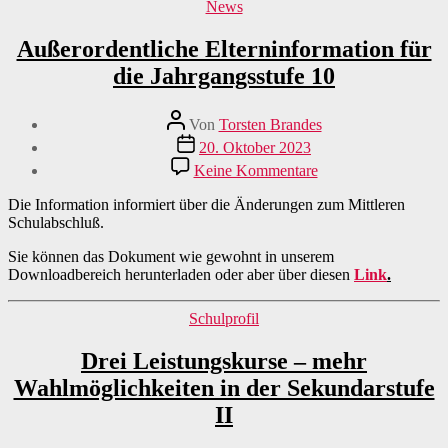
Kategorien
News
Außerordentliche Elterninformation für
die Jahrgangsstufe 10
Beitragsautor
Von
Torsten Brandes
Veröffentlichungsdatum
20. Oktober 2023
zu
Keine Kommentare
Außerordentliche
Elterninformation
Die Information informiert über die Änderungen zum Mittleren
für
Schulabschluß.
die
Jahrgangsstufe
Sie können das Dokument wie gewohnt in unserem
10
Downloadbereich herunterladen oder aber über diesen
Link
.
Kategorien
Schulprofil
Drei Leistungskurse – mehr
Wahlmöglichkeiten in der Sekundarstufe
II