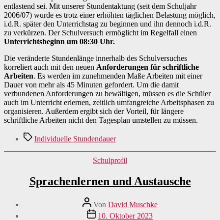
entlastend sei. Mit unserer Stundentaktung (seit dem Schuljahr
2006/07) wurde es trotz einer erhöhten täglichen Belastung möglich,
i.d.R. später den Unterrichstag zu beginnen und ihn dennoch i.d.R.
zu verkürzen. Der Schulversuch ermöglicht im Regelfall einen
Unterrichtsbeginn um 08:30 Uhr.
Die veränderte Stundenlänge innerhalb des Schulversuches
korreliert auch mit den neuen
Anforderungen für schriftliche
Arbeiten
. Es werden im zunehmenden Maße Arbeiten mit einer
Dauer von mehr als 45 Minuten gefordert. Um die damit
verbundenen Anforderungen zu bewältigen, müssen es die Schüler
auch im Unterricht erlernen, zeitlich umfangreiche Arbeitsphasen zu
organisieren. Außerdem ergibt sich der Vorteil, für längere
schriftliche Arbeiten nicht den Tagesplan umstellen zu müssen.
Schlagwörter
Individuelle Stundendauer
Kategorien
Schulprofil
Sprachenlernen und Austausche
Beitragsautor
Von
David Muschke
Veröffentlichungsdatum
10. Oktober 2023