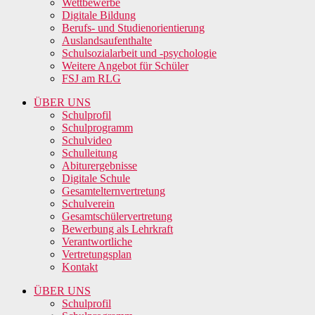
Wettbewerbe
Digitale Bildung
Berufs- und Studienorientierung
Auslandsaufenthalte
Schulsozialarbeit und -psychologie
Weitere Angebot für Schüler
FSJ am RLG
ÜBER UNS
Schulprofil
Schulprogramm
Schulvideo
Schulleitung
Abiturergebnisse
Digitale Schule
Gesamtelternvertretung
Schulverein
Gesamtschülervertretung
Bewerbung als Lehrkraft
Verantwortliche
Vertretungsplan
Kontakt
ÜBER UNS
Schulprofil